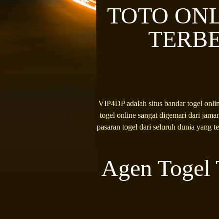
TOTO ONL
TERBE
VIP4DP adalah situs bandar togel onl
togel online sangat digemari dari jam
pasaran togel dari seluruh dunia yang 
Agen Togel 