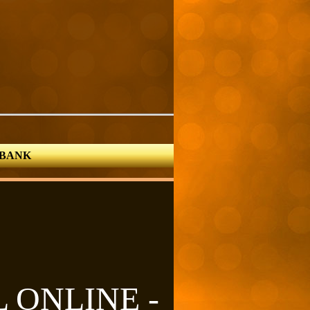
 BANK
 ONLINE -