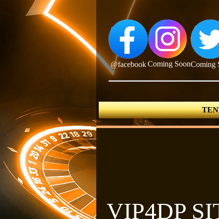
Coming Soon
Coming 
@facebook
TEN
VIP4DP S