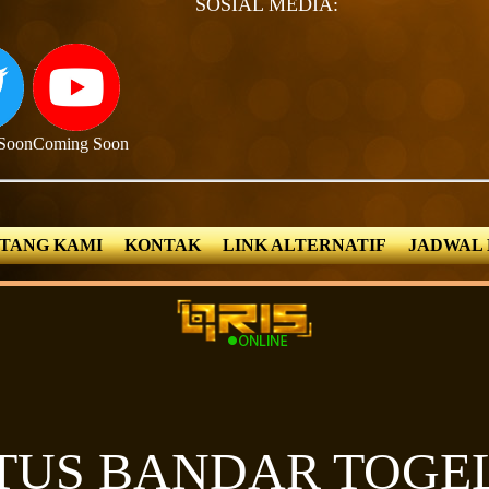
SOSIAL MEDIA:
Soon
Coming Soon
TANG KAMI
KONTAK
LINK ALTERNATIF
JADWAL
ITUS BANDAR TOGEL