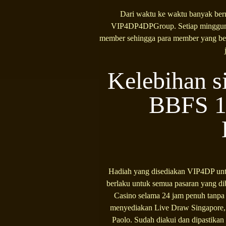
Dari waktu ke waktu banyak bermu
VIP4DP4DPGroup. Setiap minggunya
member sehingga para member yang ber
Kelebihan s
BBFS 10
Hadiah yang disediakan VIP4DP untu
berlaku untuk semua pasaran yang dibu
Casino selama 24 jam penuh tanpa 
menyediakan Live Draw Singapore,
Paolo. Sudah diakui dan dipastika