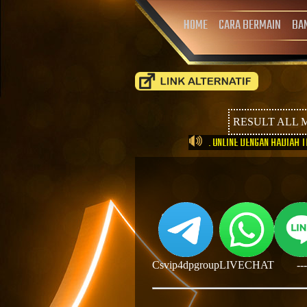
HOME
CARA BERMAIN
BA
RESULT ALL
SELAMAT DATANG DI VIP GROUP , BANDAR TOGEL ONLINE DENGAN HADIAH TERBESAR
Csvip4dpgroup
LIVECHAT
---