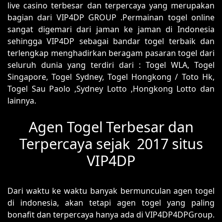
live casino terbesar dan terpercaya yang merupakan
bagian dari VIP4DP GROUP .Permainan togel online
sangat digemari dari jaman ke jaman di Indonesia
sehingga VIP4DP sebagai bandar togel terbaik dan
terlengkap menghadirkan beragam pasaran togel dari
seluruh dunia yang terdiri dari : Togel WLA, Togel
Singapore, Togel Sydney, Togel Hongkong / Toto Hk,
Togel Sau Paolo ,Sydney Lotto ,Hongkong Lotto dan
lainnya.
Agen Togel Terbesar dan
Terpercaya sejak 2017 situs
VIP4DP
Dari waktu ke waktu banyak bermunculan agen togel
di indonesia, akan tetapi agen togel yang paling
bonafit dan terpercaya hanya ada di VIP4DP4DPGroup.