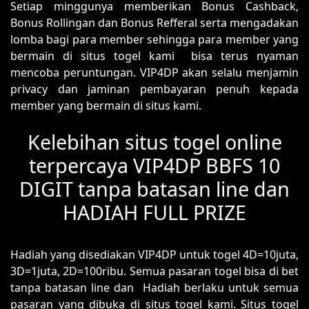
Setiap minggunya memberikan Bonus Cashback,
Bonus Rollingan dan Bonus Refferal serta mengadakan
lomba bagi para member sehingga para member yang
bermain di situs togel kami bisa terus nyaman
mencoba peruntungan. VIP4DP akan selalu menjamin
privacy dan jaminan pembayaran penuh kepada
member yang bermain di situs kami.
Kelebihan situs togel online
terpercaya VIP4DP BBFS 10
DIGIT tanpa batasan line dan
HADIAH FULL PRIZE
Hadiah yang disediakan VIP4DP untuk togel 4D=10juta,
3D=1juta, 2D=100ribu. Semua pasaran togel bisa di bet
tanpa batasan line dan Hadiah berlaku untuk semua
pasaran yang dibuka di situs togel kami. Situs togel